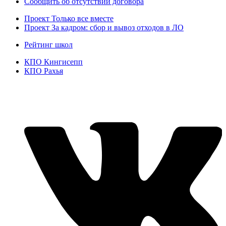
Сообщить об отсутствии договора
Проект
Только все вместе
Проект За кадром: сбор и вывоз отходов в ЛО
Рейтинг школ
КПО Кингисепп
КПО Рахья