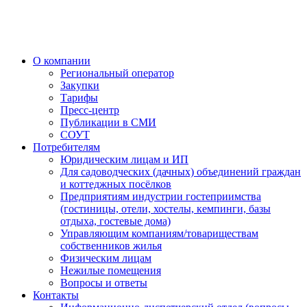
О компании
Региональный оператор
Закупки
Тарифы
Пресс-центр
Публикации в СМИ
СОУТ
Потребителям
Юридическим лицам и ИП
Для садоводческих (дачных) объединений граждан
и коттеджных посёлков
Предприятиям индустрии гостеприимства
(гостиницы, отели, хостелы, кемпинги, базы
отдыха, гостевые дома)
Управляющим компаниям/товариществам
собственников жилья
Физическим лицам
Нежилые помещения
Вопросы и ответы
Контакты