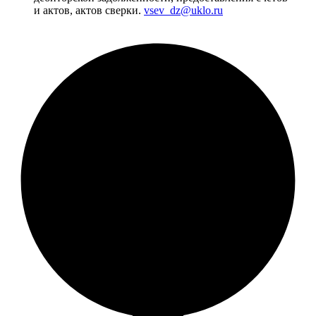
и актов, актов сверки.
vsev_dz@uklo.ru