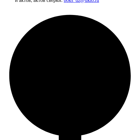
и актов, актов сверки.
boks_dz@uklo.ru