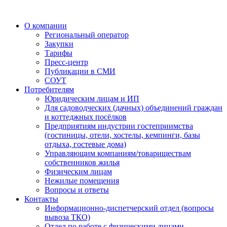
О компании
Региональный оператор
Закупки
Тарифы
Пресс-центр
Публикации в СМИ
СОУТ
Потребителям
Юридическим лицам и ИП
Для садоводческих (дачных) объединений граждан
и коттеджных посёлков
Предприятиям индустрии гостеприимства
(гостиницы, отели, хостелы, кемпинги, базы
отдыха, гостевые дома)
Управляющим компаниям/товариществам
собственников жилья
Физическим лицам
Нежилые помещения
Вопросы и ответы
Контакты
Информационно-диспетчерский отдел (вопросы
вывоза ТКО)
Отдел по работе с физическими лицами,