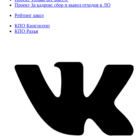
Проект За кадром: сбор и вывоз отходов в ЛО
Рейтинг школ
КПО Кингисепп
КПО Рахья