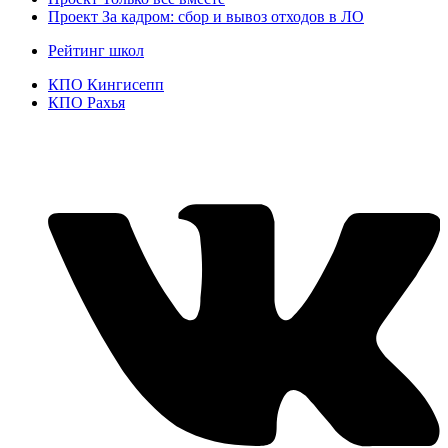
Проект За кадром: сбор и вывоз отходов в ЛО
Рейтинг школ
КПО Кингисепп
КПО Рахья