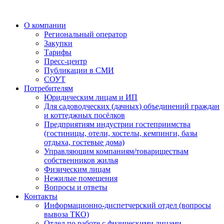
О компании
Региональный оператор
Закупки
Тарифы
Пресс-центр
Публикации в СМИ
СОУТ
Потребителям
Юридическим лицам и ИП
Для садоводческих (дачных) объединений граждан
и коттеджных посёлков
Предприятиям индустрии гостеприимства
(гостиницы, отели, хостелы, кемпинги, базы
отдыха, гостевые дома)
Управляющим компаниям/товариществам
собственников жилья
Физическим лицам
Нежилые помещения
Вопросы и ответы
Контакты
Информационно-диспетчерский отдел (вопросы
вывоза ТКО)
Отдел по работе с физическими лицами,