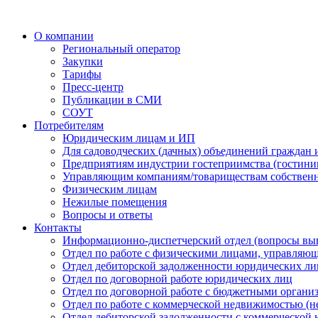
О компании
Региональный оператор
Закупки
Тарифы
Пресс-центр
Публикации в СМИ
СОУТ
Потребителям
Юридическим лицам и ИП
Для садоводческих (дачных) объединений граждан 
Предприятиям индустрии гостеприимства (гостиницы
Управляющим компаниям/товариществам собствен
Физическим лицам
Нежилые помещения
Вопросы и ответы
Контакты
Информационно-диспетчерский отдел (вопросы вы
Отдел по работе с физическими лицами, управляю
Отдел дебиторской задолженности юридических ли
Отдел по договорной работе юридических лиц
Отдел по договорной работе с бюджетными органи
Отдел по работе с коммерческой недвижимостью (н
Отдел дебиторской задолженности с коммерческой