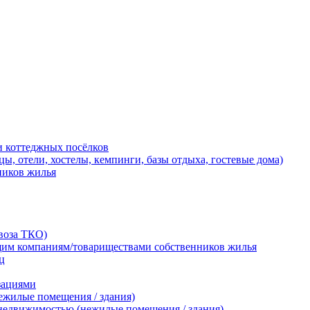
и коттеджных посёлков
, отели, хостелы, кемпинги, базы отдыха, гостевые дома)
ников жилья
воза ТКО)
щим компаниям/товариществами собственников жилья
ц
зациями
ежилые помещения / здания)
 недвижимостью (нежилые помещения / здания)