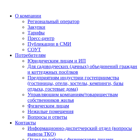
О компании
Региональный оператор
Закупки
Тарифы
Пресс-центр
Публикации в СМИ
СОУТ
Потребителям
Юридическим лицам и ИП
Для садоводческих (дачных) объединений граждан
и коттеджных посёлков
Предприятиям индустрии гостеприимства
(гостиницы, отели, хостелы, кемпинги, базы
отдыха, гостевые дома)
Управляющим компаниям/товариществам
собственников жилья
Физическим лицам
Нежилые помещения
Вопросы и ответы
Контакты
Информационно-диспетчерский отдел (вопросы
вывоза ТКО)
Отдел по работе с физическими лицами,