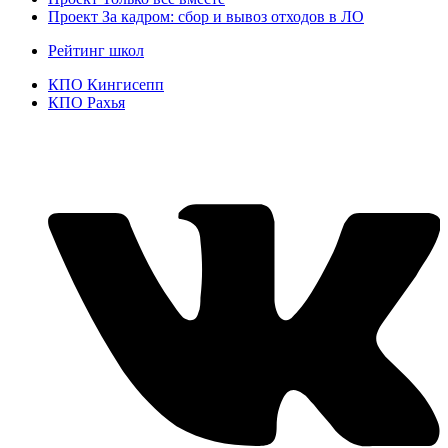
Проект За кадром: сбор и вывоз отходов в ЛО
Рейтинг школ
КПО Кингисепп
КПО Рахья