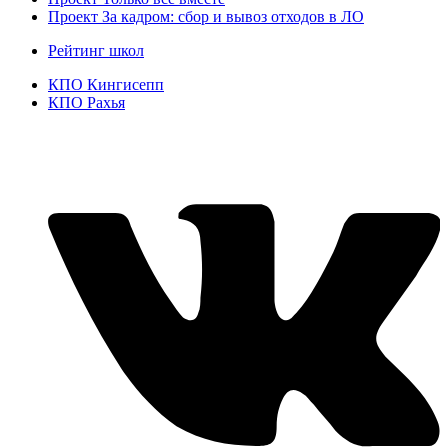
Проект За кадром: сбор и вывоз отходов в ЛО
Рейтинг школ
КПО Кингисепп
КПО Рахья