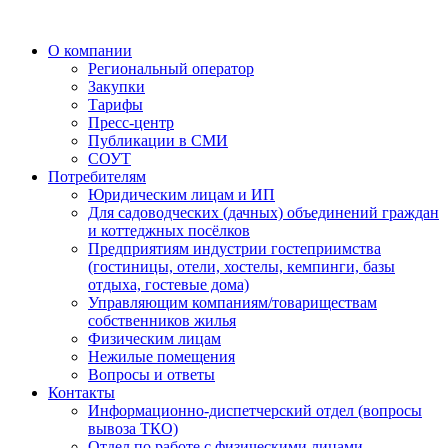
О компании
Региональный оператор
Закупки
Тарифы
Пресс-центр
Публикации в СМИ
СОУТ
Потребителям
Юридическим лицам и ИП
Для садоводческих (дачных) объединений граждан
и коттеджных посёлков
Предприятиям индустрии гостеприимства
(гостиницы, отели, хостелы, кемпинги, базы
отдыха, гостевые дома)
Управляющим компаниям/товариществам
собственников жилья
Физическим лицам
Нежилые помещения
Вопросы и ответы
Контакты
Информационно-диспетчерский отдел (вопросы
вывоза ТКО)
Отдел по работе с физическими лицами,