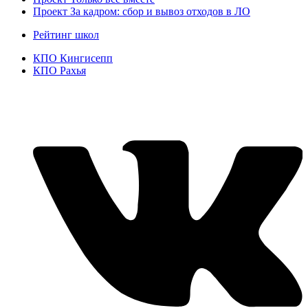
Проект За кадром: сбор и вывоз отходов в ЛО
Рейтинг школ
КПО Кингисепп
КПО Рахья