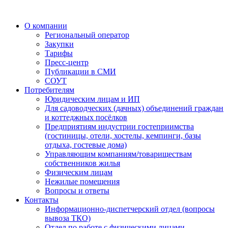
О компании
Региональный оператор
Закупки
Тарифы
Пресс-центр
Публикации в СМИ
СОУТ
Потребителям
Юридическим лицам и ИП
Для садоводческих (дачных) объединений граждан
и коттеджных посёлков
Предприятиям индустрии гостеприимства
(гостиницы, отели, хостелы, кемпинги, базы
отдыха, гостевые дома)
Управляющим компаниям/товариществам
собственников жилья
Физическим лицам
Нежилые помещения
Вопросы и ответы
Контакты
Информационно-диспетчерский отдел (вопросы
вывоза ТКО)
Отдел по работе с физическими лицами,