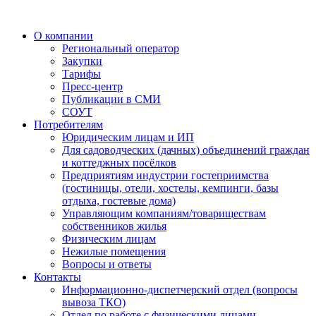
О компании
Региональный оператор
Закупки
Тарифы
Пресс-центр
Публикации в СМИ
СОУТ
Потребителям
Юридическим лицам и ИП
Для садоводческих (дачных) объединений граждан
и коттеджных посёлков
Предприятиям индустрии гостеприимства
(гостиницы, отели, хостелы, кемпинги, базы
отдыха, гостевые дома)
Управляющим компаниям/товариществам
собственников жилья
Физическим лицам
Нежилые помещения
Вопросы и ответы
Контакты
Информационно-диспетчерский отдел (вопросы
вывоза ТКО)
Отдел по работе с физическими лицами,