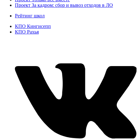
Проект За кадром: сбор и вывоз отходов в ЛО
Рейтинг школ
КПО Кингисепп
КПО Рахья