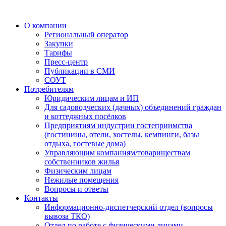
О компании
Региональный оператор
Закупки
Тарифы
Пресс-центр
Публикации в СМИ
СОУТ
Потребителям
Юридическим лицам и ИП
Для садоводческих (дачных) объединений граждан
и коттеджных посёлков
Предприятиям индустрии гостеприимства
(гостиницы, отели, хостелы, кемпинги, базы
отдыха, гостевые дома)
Управляющим компаниям/товариществам
собственников жилья
Физическим лицам
Нежилые помещения
Вопросы и ответы
Контакты
Информационно-диспетчерский отдел (вопросы
вывоза ТКО)
Отдел по работе с физическими лицами,