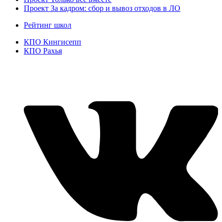
Проект За кадром: сбор и вывоз отходов в ЛО
Рейтинг школ
КПО Кингисепп
КПО Рахья