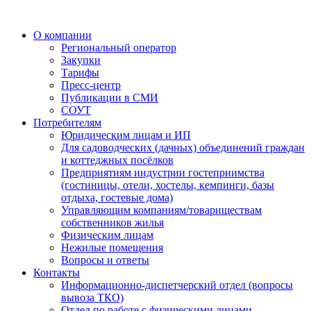
О компании
Региональный оператор
Закупки
Тарифы
Пресс-центр
Публикации в СМИ
СОУТ
Потребителям
Юридическим лицам и ИП
Для садоводческих (дачных) объединений граждан
и коттеджных посёлков
Предприятиям индустрии гостеприимства
(гостиницы, отели, хостелы, кемпинги, базы
отдыха, гостевые дома)
Управляющим компаниям/товариществам
собственников жилья
Физическим лицам
Нежилые помещения
Вопросы и ответы
Контакты
Информационно-диспетчерский отдел (вопросы
вывоза ТКО)
Отдел по работе с физическими лицами,