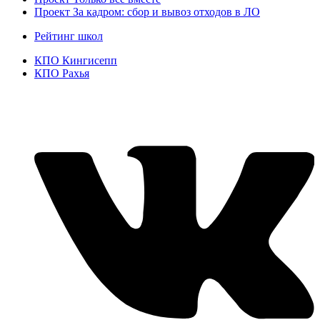
Проект За кадром: сбор и вывоз отходов в ЛО
Рейтинг школ
КПО Кингисепп
КПО Рахья