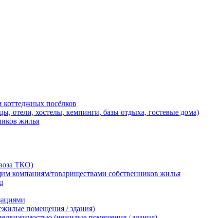
и коттеджных посёлков
, отели, хостелы, кемпинги, базы отдыха, гостевые дома)
ников жилья
воза ТКО)
щим компаниям/товариществами собственников жилья
ц
зациями
ежилые помещения / здания)
 недвижимостью (нежилые помещения / здания)