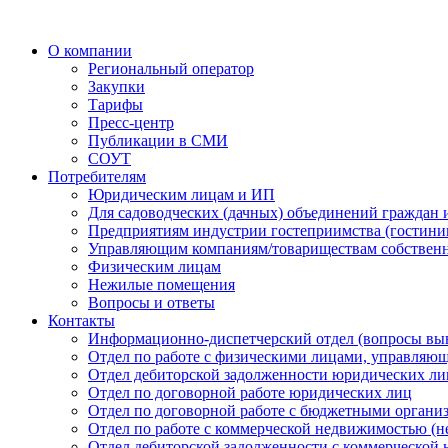
О компании
Региональный оператор
Закупки
Тарифы
Пресс-центр
Публикации в СМИ
СОУТ
Потребителям
Юридическим лицам и ИП
Для садоводческих (дачных) объединений граждан 
Предприятиям индустрии гостеприимства (гостиницы
Управляющим компаниям/товариществам собствен
Физическим лицам
Нежилые помещения
Вопросы и ответы
Контакты
Информационно-диспетчерский отдел (вопросы вы
Отдел по работе с физическими лицами, управляю
Отдел дебиторской задолженности юридических ли
Отдел по договорной работе юридических лиц
Отдел по договорной работе с бюджетными органи
Отдел по работе с коммерческой недвижимостью (н
Отдел дебиторской задолженности с коммерческой