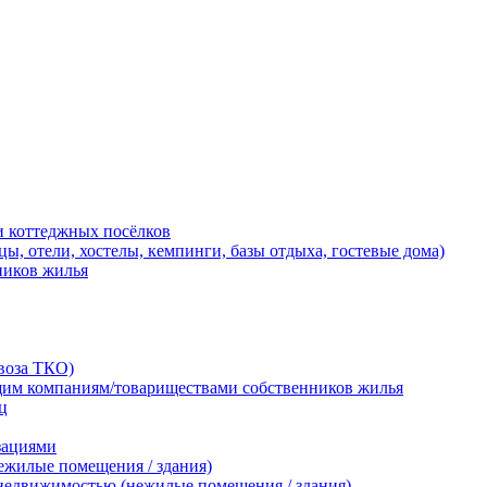
и коттеджных посёлков
, отели, хостелы, кемпинги, базы отдыха, гостевые дома)
ников жилья
воза ТКО)
щим компаниям/товариществами собственников жилья
ц
зациями
ежилые помещения / здания)
 недвижимостью (нежилые помещения / здания)