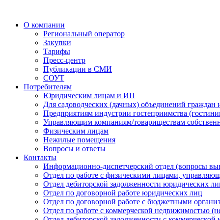
О компании
Региональный оператор
Закупки
Тарифы
Пресс-центр
Публикации в СМИ
СОУТ
Потребителям
Юридическим лицам и ИП
Для садоводческих (дачных) объединений граждан 
Предприятиям индустрии гостеприимства (гостиницы
Управляющим компаниям/товариществам собствен
Физическим лицам
Нежилые помещения
Вопросы и ответы
Контакты
Информационно-диспетчерский отдел (вопросы вы
Отдел по работе с физическими лицами, управляю
Отдел дебиторской задолженности юридических ли
Отдел по договорной работе юридических лиц
Отдел по договорной работе с бюджетными органи
Отдел по работе с коммерческой недвижимостью (н
Отдел дебиторской задолженности с коммерческой