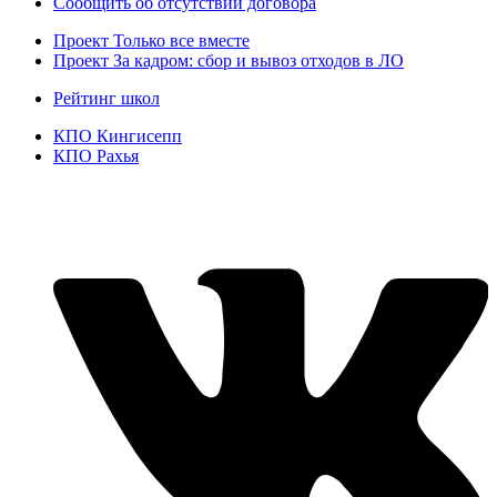
Сообщить об отсутствии договора
Проект
Только все вместе
Проект За кадром: сбор и вывоз отходов в ЛО
Рейтинг школ
КПО Кингисепп
КПО Рахья