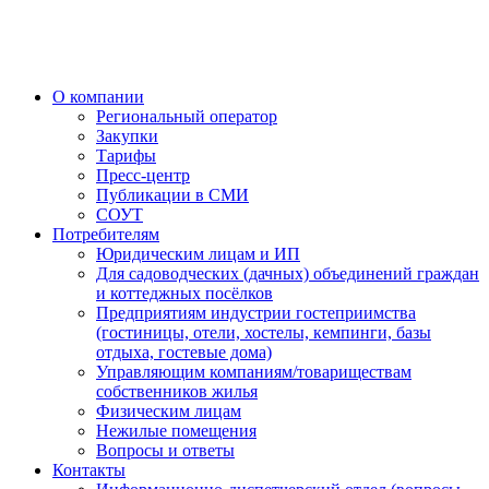
О компании
Региональный оператор
Закупки
Тарифы
Пресс-центр
Публикации в СМИ
СОУТ
Потребителям
Юридическим лицам и ИП
Для садоводческих (дачных) объединений граждан
и коттеджных посёлков
Предприятиям индустрии гостеприимства
(гостиницы, отели, хостелы, кемпинги, базы
отдыха, гостевые дома)
Управляющим компаниям/товариществам
собственников жилья
Физическим лицам
Нежилые помещения
Вопросы и ответы
Контакты