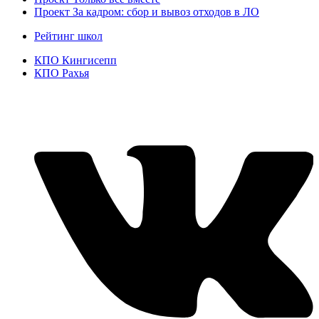
Проект За кадром: сбор и вывоз отходов в ЛО
Рейтинг школ
КПО Кингисепп
КПО Рахья