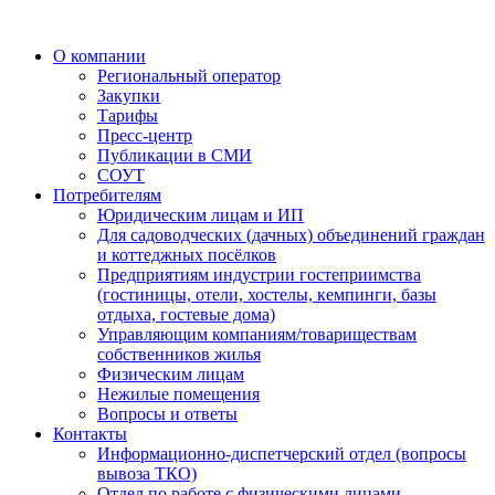
О компании
Региональный оператор
Закупки
Тарифы
Пресс-центр
Публикации в СМИ
СОУТ
Потребителям
Юридическим лицам и ИП
Для садоводческих (дачных) объединений граждан
и коттеджных посёлков
Предприятиям индустрии гостеприимства
(гостиницы, отели, хостелы, кемпинги, базы
отдыха, гостевые дома)
Управляющим компаниям/товариществам
собственников жилья
Физическим лицам
Нежилые помещения
Вопросы и ответы
Контакты
Информационно-диспетчерский отдел (вопросы
вывоза ТКО)
Отдел по работе с физическими лицами,