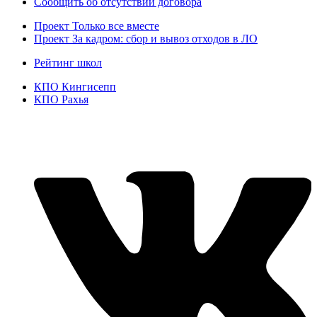
Сообщить об отсутствии договора
Проект
Только все вместе
Проект За кадром: сбор и вывоз отходов в ЛО
Рейтинг школ
КПО Кингисепп
КПО Рахья