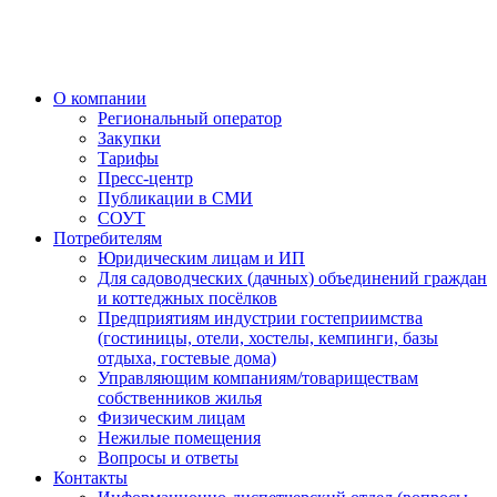
О компании
Региональный оператор
Закупки
Тарифы
Пресс-центр
Публикации в СМИ
СОУТ
Потребителям
Юридическим лицам и ИП
Для садоводческих (дачных) объединений граждан
и коттеджных посёлков
Предприятиям индустрии гостеприимства
(гостиницы, отели, хостелы, кемпинги, базы
отдыха, гостевые дома)
Управляющим компаниям/товариществам
собственников жилья
Физическим лицам
Нежилые помещения
Вопросы и ответы
Контакты